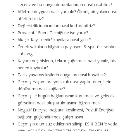
seçeriz ve bu duygu durumlarından nasıl çıkabiliriz?
Affetme duygusu nasıl yaratılır? Ölmüş bir yakını nasıl
affettirebiliriz?
Değersizlik inancından nasıl kurtarabiliriz?
Provakatif Enerji Tekniği ne işe yarar?
Akaşık Kayıt nedir? kayıtlara nasıl girilir?
Örnek vakaların bilgisinin paylaşımı & spiritüel sohbet -
satsang
Kaybolmuş hislerin, tekrar çağrılması nasıl yapılır, his
neden kaybolur?
Taciz yaşamış kişilerin duyguları nasıl boşaltılır?
Geçmiş Yaşamlara yolculuk nasıl yapılır, enerjilerin
dönüşümü nasıl sağlanır?
Geçmiş ile bugün bağlantısının kurulması ve gelecek
görselinin nasıl oluşturulmasının öğrenilmesi
Negatif Enerjisel bağların kesilmesi, Pozitif Enerjisel
bağların güçlendirilmesi çalışmasını
Geçmişin olumsuz etkilerinin silinip, ESKİ BEN ‘e veda
edip, YENİ BEN İle YENİDEN BEDENLENMENİN