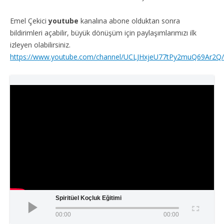
Emel Çekici
youtube
kanalına abone olduktan sonra
bildirimleri açabilir, büyük dönüşüm için paylaşımlarımızı ilk
izleyen olabilirsiniz.
https://www.youtube.com/channel/UCLJHxjeU77tPy2muQ69Ar2Q/
Spiritüel Koçluk Eğitimi
00:00
00:00