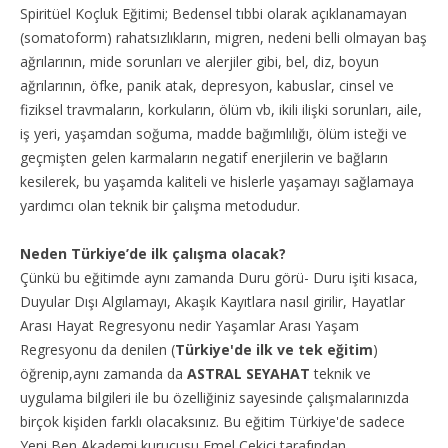
Spiritüel Koçluk Eğitimi; Bedensel tıbbi olarak açıklanamayan
(somatoform) rahatsızlıkların, migren, nedeni belli olmayan baş
ağrılarının, mide sorunları ve alerjiler gibi, bel, diz, boyun
ağrılarının, öfke, panik atak, depresyon, kabuslar, cinsel ve
fiziksel travmaların, korkuların, ölüm vb, ikili ilişki sorunları, aile,
iş yeri, yaşamdan soğuma, madde bağımlılığı, ölüm isteği ve
geçmişten gelen karmaların negatif enerjilerin ve bağların
kesilerek, bu yaşamda kaliteli ve hislerle yaşamayı sağlamaya
yardımcı olan teknik bir çalışma metodudur.
Neden Türkiye’de ilk çalışma olacak?
Çünkü bu eğitimde aynı zamanda Duru görü- Duru işiti kısaca,
Duyular Dışı Algılamayı, Akaşık Kayıtlara nasıl girilir, Hayatlar
Arası Hayat Regresyonu nedir Yaşamlar Arası Yaşam
Regresyonu da denilen (
Türkiye'de ilk ve tek eğitim
)
öğrenip,aynı zamanda da
ASTRAL SEYAHAT
teknik ve
uygulama bilgileri ile bu özelliğiniz sayesinde çalışmalarınızda
birçok kişiden farklı olacaksınız. Bu eğitim Türkiye'de sadece
Yeni Ben Akademi
kurucusu Emel Çekici tarafından