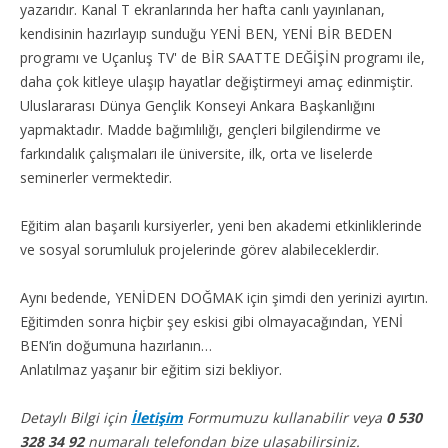
yazarıdır. Kanal T ekranlarında her hafta canlı yayınlanan,
kendisinin hazırlayıp sunduğu YENİ BEN, YENİ BİR BEDEN
programı ve Uçanluş TV' de BİR SAATTE DEĞİŞİN programı ile,
daha çok kitleye ulaşıp hayatlar değiştirmeyi amaç edinmiştir.
Uluslararası Dünya Gençlik Konseyi Ankara Başkanlığını
yapmaktadır. Madde bağımlılığı, gençleri bilgilendirme ve
farkındalık çalışmaları ile üniversite, ilk, orta ve liselerde
seminerler vermektedir.
Eğitim alan başarılı kursiyerler, yeni ben akademi etkinliklerinde
ve sosyal sorumluluk projelerinde görev alabileceklerdir.
Aynı bedende, YENİDEN DOĞMAK için şimdi den yerinizi ayırtın.
Eğitimden sonra hiçbir şey eskisi gibi olmayacağından, YENİ
BEN’in doğumuna hazırlanın…
Anlatılmaz yaşanır bir eğitim sizi bekliyor.
Detaylı Bilgi için
İletişim
Formumuzu kullanabilir veya
0 530
328 34 92
numaralı telefondan bize ulaşabilirsiniz.