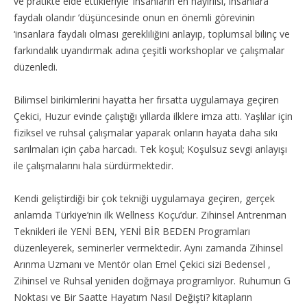
ve pratikte elde ettikleriyle ‘insanların en hayırlısı, insanlara
faydalı olandır ’düşüncesinde onun en önemli görevinin
‘insanlara faydalı olması gerekliliğini anlayıp, toplumsal bilinç ve
farkındalık uyandırmak adına çeşitli workshoplar ve çalışmalar
düzenledi.
Bilimsel birikimlerini hayatta her fırsatta uygulamaya geçiren
Çekici, Huzur evinde çalıştığı yıllarda ilklere imza attı. Yaşlılar için
fiziksel ve ruhsal çalışmalar yaparak onların hayata daha sıkı
sarılmaları için çaba harcadı. Tek koşul; Koşulsuz sevgi anlayışı
ile çalışmalarını hala sürdürmektedir.
Kendi geliştirdiği bir çok tekniği uygulamaya geçiren, gerçek
anlamda Türkiye’nin ilk Wellness Koçu’dur. Zihinsel Antrenman
Teknikleri ile YENİ BEN, YENİ BİR BEDEN Programları
düzenleyerek, seminerler vermektedir. Aynı zamanda Zihinsel
Arınma Uzmanı ve Mentör olan Emel Çekici sizi Bedensel ,
Zihinsel ve Ruhsal yeniden doğmaya programlıyor. Ruhumun G
Noktası ve Bir Saatte Hayatım Nasıl Değişti? kitapların