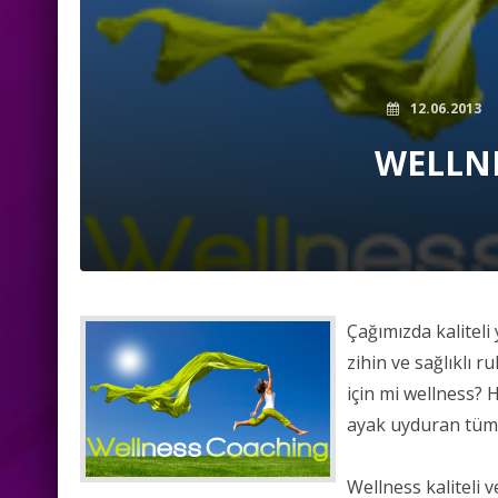
12.06.2013
WELLN
Çağımızda kaliteli
zihin ve sağlıklı 
için mi wellness? 
ayak uyduran tüm g
Wellness kaliteli