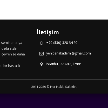
İletişim
, seminerler ya
+90 (530) 328 34 92
nuzda sizleri
yenibenakademi@gmail.com
ve çevrenize daha
İstanbul, Ankara, İzmir
i bir hastalık
2011-2020 © Her Hakkı Saklıdır.