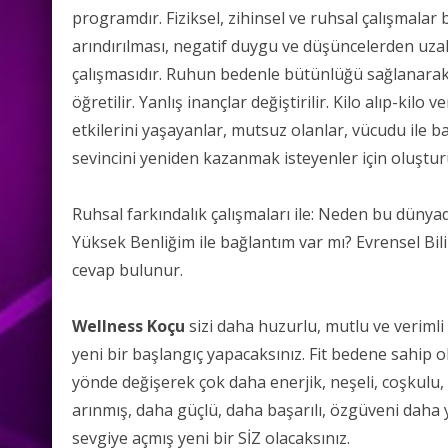
programdır. Fiziksel, zihinsel ve ruhsal çalışmalar 
arındırılması, negatif duygu ve düşüncelerden uzak
çalışmasıdır. Ruhun bedenle bütünlüğü sağlanarak fa
öğretilir. Yanlış inançlar değiştirilir. Kilo alıp-kil
etkilerini yaşayanlar, mutsuz olanlar, vücudu ile 
sevincini yeniden kazanmak isteyenler için oluştu
Ruhsal farkındalık çalışmaları ile: Neden bu dün
Yüksek Benliğim ile bağlantım var mı? Evrensel Bilinç
cevap bulunur.
Wellness Koçu
sizi daha huzurlu, mutlu ve veriml
yeni bir başlangıç yapacaksınız. Fit bedene sahip ol
yönde değişerek çok daha enerjik, neşeli, coşkulu,
arınmış, daha güçlü, daha başarılı, özgüveni daha 
sevgiye açmış yeni bir SİZ olacaksınız.