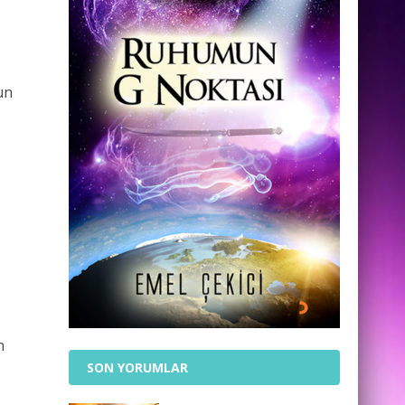
nun
n
SON YORUMLAR